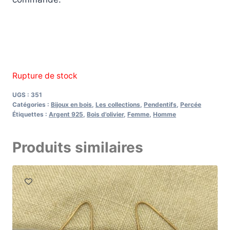
Rupture de stock
UGS :
351
Catégories :
Bijoux en bois
,
Les collections
,
Pendentifs
,
Percée
Étiquettes :
Argent 925
,
Bois d'olivier
,
Femme
,
Homme
Produits similaires